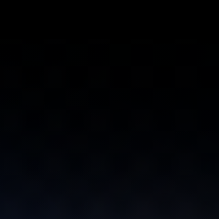
xperience
Programm
Line-up
On Tour