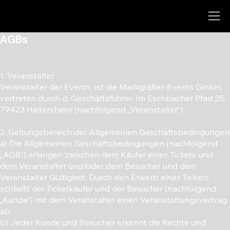
AGBs
1. Veranstalter
Veranstalter der Events ist die Markgräfler-Events GmbH,
vertreten durch d. Geschäftsführer, Im Eschbacher Pfad 25,
79423 Heitersheim (nachfolgend „Veranstalter“)
2. Geltungsbereich der Allgemeinen Geschäftsbedingungen
a) Die Allgemeinen Geschäftsbedingungen (nachfolgend
„AGB“) erlangen zwischen dem Käufer eines Tickets und
dem Veranstalter und/oder dem Besucher und dem
Veranstalter Gültigkeit. Durch den Erwerb eines Tickets
schließt der Ticketkäufer und der Besucher (nachfolgend
„Kunde“) mit dem Veranstalter einen Veranstaltungsvertrag
ab.
b) Jeder Kunde und Besucher erkennt die Rechte und