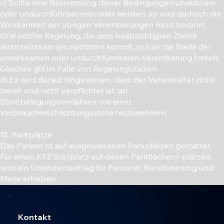
c) Sollte eine Bestimmung dieser Bedingungen unwirksam
oder undurchführbar sein oder werden, so wird dadurch die
Wirksamkeit der übrigen Vereinbarungen nicht berührt.
Eine solche Regelung, die dem beabsichtigten Zweck
rechtswirksam am nächsten kommt, soll an die Stelle der
unwirksamen oder undurchführbaren Vereinbarung treten.
Gleiches gilt im Falle von Regelungslücken.
d) Es wird darauf hingewiesen, dass der Veranstalter nicht
bereit und nicht verpflichtet ist, an
Streitbelegungsverfahren vor einer
Verbraucherschlichtungsstelle teilzunehmen.
15. Parkplätze
Das Parken ist auf ausgewiesenen Parkplätzen gestattet.
Für einen KFZ Stellplatz auf diesen Parkflächen/-plätzen
wird ein Unkostenbeitrag für Personal, Renaturierung und
Miete erhoben.
Kontakt