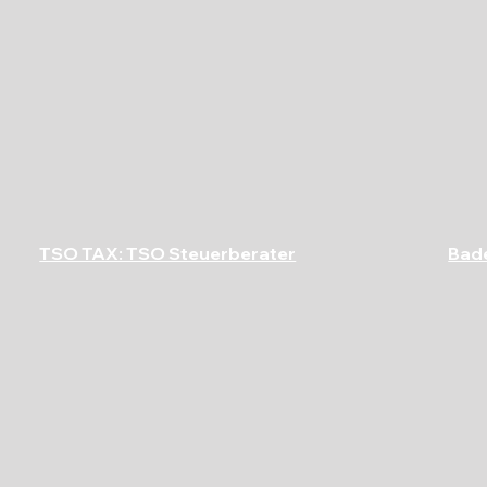
TSO TAX: TSO Steuerberater
Bad