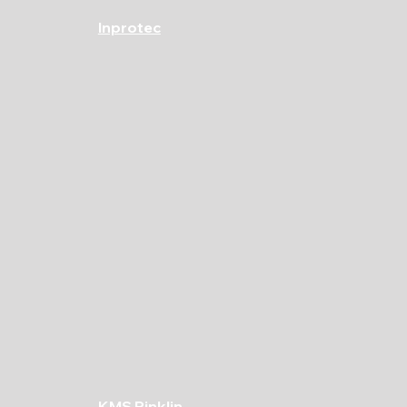
Inprotec
KMS Rinklin